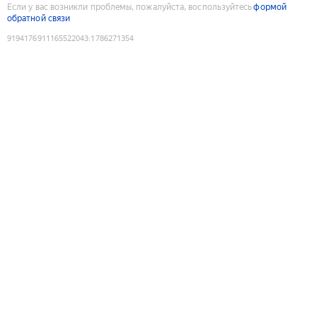
Если у вас возникли проблемы, пожалуйста, воспользуйтесь
формой
обратной связи
9194176911165522043
:
1786271354