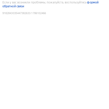
Если у вас возникли проблемы, пожалуйста, воспользуйтесь
формой
обратной связи
9182843035447382633
:
1786102466