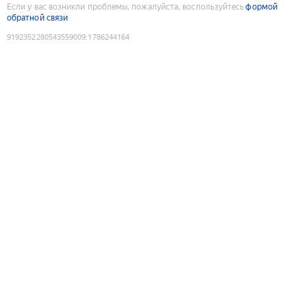
Если у вас возникли проблемы, пожалуйста, воспользуйтесь
формой
обратной связи
9192352280543559009
:
1786244164