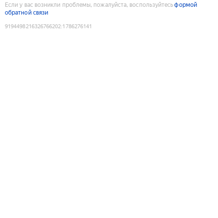
Если у вас возникли проблемы, пожалуйста, воспользуйтесь
формой
обратной связи
9194498216326766202
:
1786276141