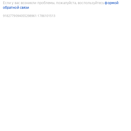
Если у вас возникли проблемы, пожалуйста, воспользуйтесь
формой
обратной связи
9182779094055298961
:
1786101513