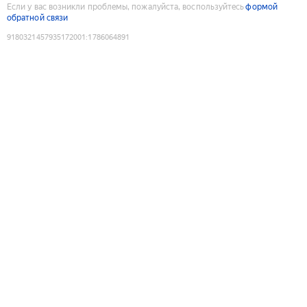
Если у вас возникли проблемы, пожалуйста, воспользуйтесь
формой
обратной связи
9180321457935172001
:
1786064891