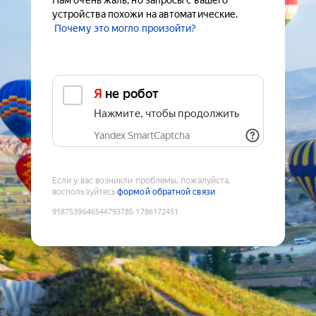
Нам очень жаль, но запросы с вашего
устройства похожи на автоматические.
Почему это могло произойти?
Я не робот
Нажмите, чтобы продолжить
Yandex SmartCaptcha
Если у вас возникли проблемы, пожалуйста,
воспользуйтесь
формой обратной связи
9187539646544793785
:
1786172451