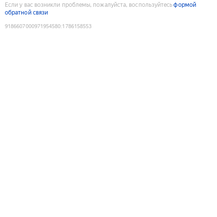
Если у вас возникли проблемы, пожалуйста, воспользуйтесь
формой
обратной связи
9186607000971954580
:
1786158553