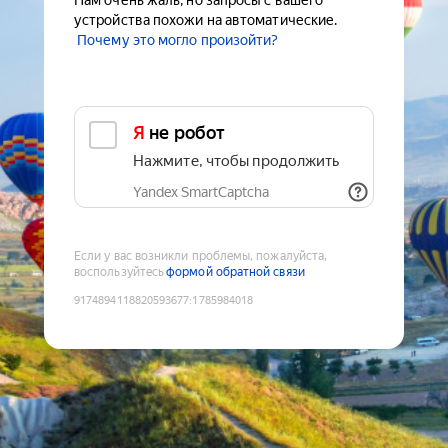
Нам очень жаль, но запросы с вашего
устройства похожи на автоматические.
Почему это могло произойти?
Я не робот
Нажмите, чтобы продолжить
Yandex SmartCaptcha
Если у вас возникли проблемы, пожалуйста,
воспользуйтесь
формой обратной связи
9174894118820593677
:
1785984018