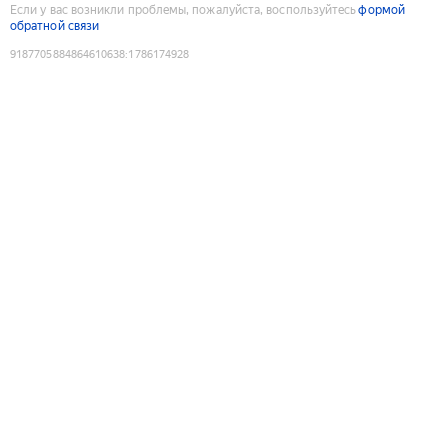
Если у вас возникли проблемы, пожалуйста, воспользуйтесь
формой
обратной связи
9187705884864610638
:
1786174928