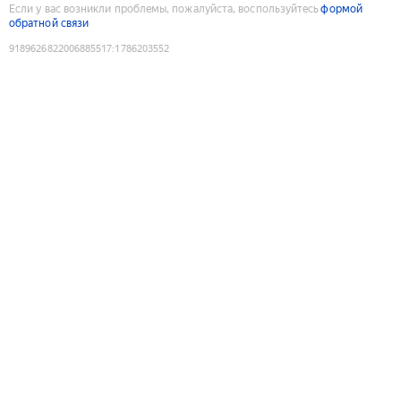
Если у вас возникли проблемы, пожалуйста, воспользуйтесь
формой
обратной связи
9189626822006885517
:
1786203552