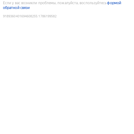
Если у вас возникли проблемы, пожалуйста, воспользуйтесь
формой
обратной связи
9189360401694608255
:
1786199582