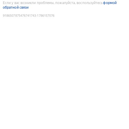
Если у вас возникли проблемы, пожалуйста, воспользуйтесь
формой
обратной связи
9186507875476741743
:
1786157076