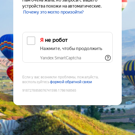
Нам очень жаль, но запросы с вашего
устройства похожи на автоматические.
Почему это могло произойти?
Я не робот
Нажмите, чтобы продолжить
Yandex SmartCaptcha
Если у вас возникли проблемы, пожалуйста,
воспользуйтесь
формой обратной связи
9187278858076741598
:
1786168565