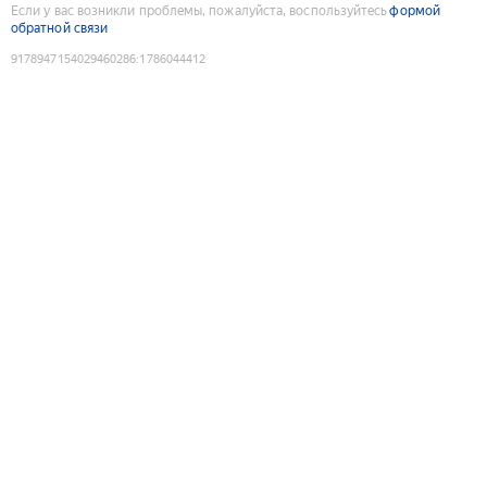
Если у вас возникли проблемы, пожалуйста, воспользуйтесь
формой
обратной связи
9178947154029460286
:
1786044412