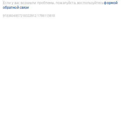
Если у вас возникли проблемы, пожалуйста, воспользуйтесь
формой
обратной связи
9183604857218322812
:
1786113818