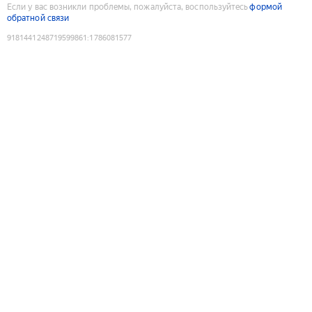
Если у вас возникли проблемы, пожалуйста, воспользуйтесь
формой
обратной связи
9181441248719599861
:
1786081577