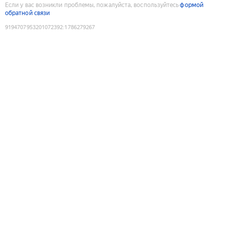
Если у вас возникли проблемы, пожалуйста, воспользуйтесь
формой
обратной связи
9194707953201072392
:
1786279267