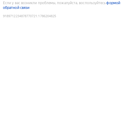
Если у вас возникли проблемы, пожалуйста, воспользуйтесь
формой
обратной связи
9189712234878770721
:
1786204825