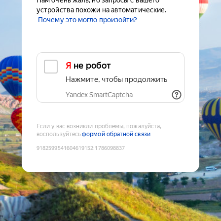
Нам очень жаль, но запросы с вашего
устройства похожи на автоматические.
Почему это могло произойти?
Я не робот
Нажмите, чтобы продолжить
Yandex SmartCaptcha
Если у вас возникли проблемы, пожалуйста,
воспользуйтесь
формой обратной связи
9182599541604619152
:
1786098837