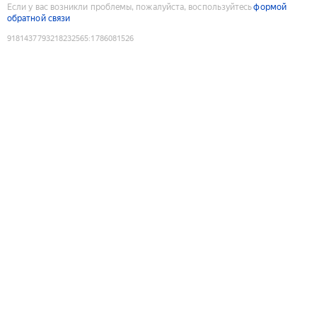
Если у вас возникли проблемы, пожалуйста, воспользуйтесь
формой
обратной связи
9181437793218232565
:
1786081526