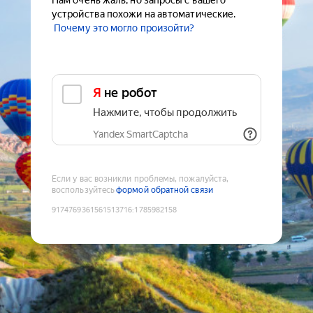
Нам очень жаль, но запросы с вашего
устройства похожи на автоматические.
Почему это могло произойти?
Я не робот
Нажмите, чтобы продолжить
Yandex SmartCaptcha
Если у вас возникли проблемы, пожалуйста,
воспользуйтесь
формой обратной связи
9174769361561513716
:
1785982158