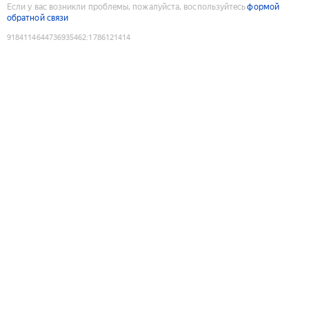
Если у вас возникли проблемы, пожалуйста, воспользуйтесь
формой
обратной связи
9184114644736935462
:
1786121414