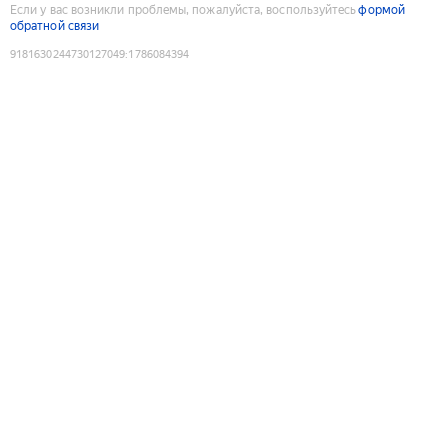
Если у вас возникли проблемы, пожалуйста, воспользуйтесь
формой
обратной связи
9181630244730127049
:
1786084394