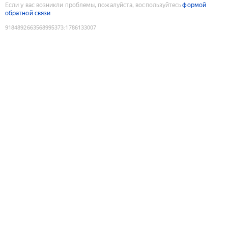
Если у вас возникли проблемы, пожалуйста, воспользуйтесь
формой
обратной связи
9184892663568995373
:
1786133007