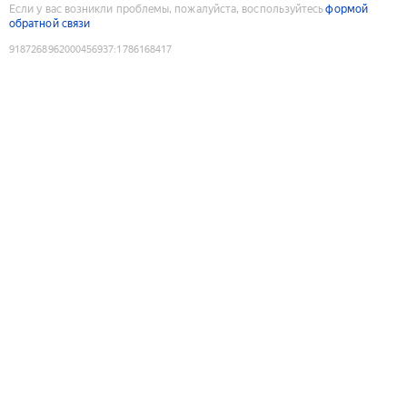
Если у вас возникли проблемы, пожалуйста, воспользуйтесь
формой
обратной связи
9187268962000456937
:
1786168417