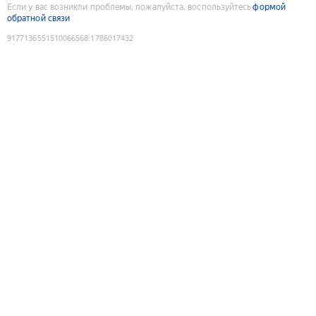
Если у вас возникли проблемы, пожалуйста, воспользуйтесь
формой
обратной связи
9177136551510066568
:
1786017432