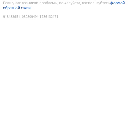
Если у вас возникли проблемы, пожалуйста, воспользуйтесь
формой
обратной связи
9184836511032309494
:
1786132171