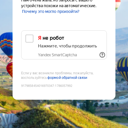
Нам очень жаль, но запросы с вашего
устройства похожи на автоматические.
Почему это могло произойти?
Я не робот
Нажмите, чтобы продолжить
Yandex SmartCaptcha
Если у вас возникли проблемы, пожалуйста,
воспользуйтесь
формой обратной связи
9179858454016970347
:
1786057992