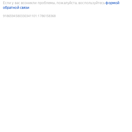
Если у вас возникли проблемы, пожалуйста, воспользуйтесь
формой
обратной связи
9186594580330341101
:
1786158368