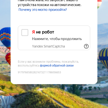
Нам очень жаль, но запросы с вашего
устройства похожи на автоматические.
Почему это могло произойти?
Я не робот
Нажмите, чтобы продолжить
Yandex SmartCaptcha
Если у вас возникли проблемы, пожалуйста,
воспользуйтесь
формой обратной связи
9179768580282167327
:
1786056653