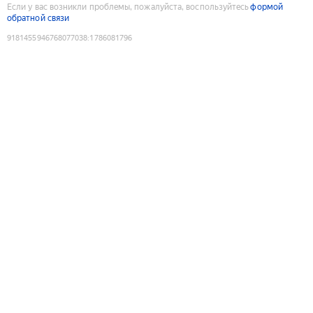
Если у вас возникли проблемы, пожалуйста, воспользуйтесь
формой
обратной связи
9181455946768077038
:
1786081796