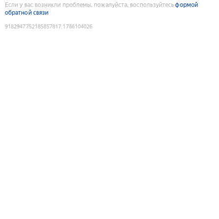
Если у вас возникли проблемы, пожалуйста, воспользуйтесь
формой
обратной связи
9182947752185857817
:
1786104026