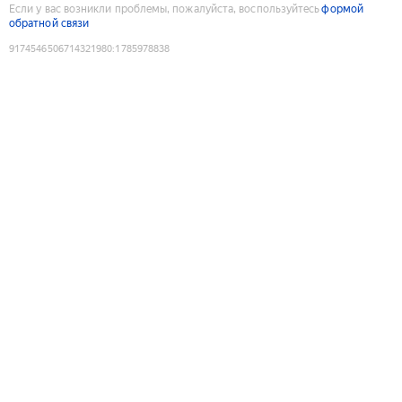
Если у вас возникли проблемы, пожалуйста, воспользуйтесь
формой
обратной связи
9174546506714321980
:
1785978838