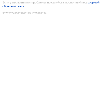
Если у вас возникли проблемы, пожалуйста, воспользуйтесь
формой
обратной связи
9175237455819966199
:
1785989134