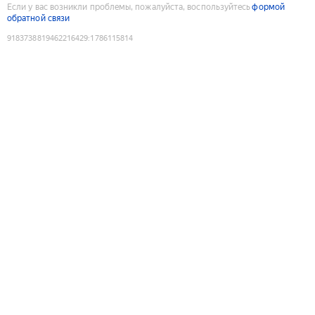
Если у вас возникли проблемы, пожалуйста, воспользуйтесь
формой
обратной связи
9183738819462216429
:
1786115814