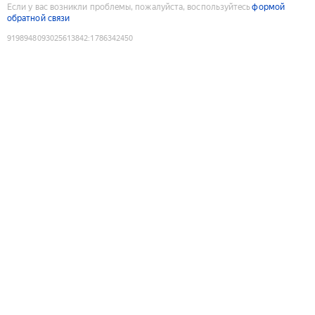
Если у вас возникли проблемы, пожалуйста, воспользуйтесь
формой
обратной связи
9198948093025613842
:
1786342450