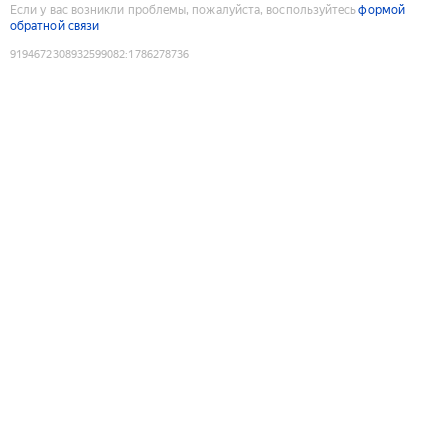
Если у вас возникли проблемы, пожалуйста, воспользуйтесь
формой
обратной связи
9194672308932599082
:
1786278736