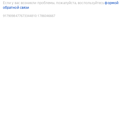
Если у вас возникли проблемы, пожалуйста, воспользуйтесь
формой
обратной связи
9179098477673344810
:
1786046667