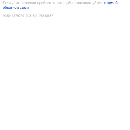
Если у вас возникли проблемы, пожалуйста, воспользуйтесь
формой
обратной связи
9188473797701928159
:
1786186371