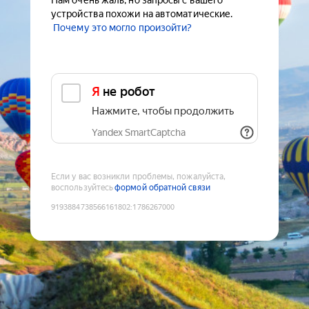
Нам очень жаль, но запросы с вашего
устройства похожи на автоматические.
Почему это могло произойти?
Я не робот
Нажмите, чтобы продолжить
Yandex SmartCaptcha
Если у вас возникли проблемы, пожалуйста,
воспользуйтесь
формой обратной связи
9193884738566161802
:
1786267000