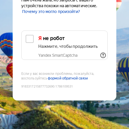
Нам очень жаль, но запросы с вашего
устройства похожи на автоматические.
Почему это могло произойти?
Я не робот
Нажмите, чтобы продолжить
Yandex SmartCaptcha
Если у вас возникли проблемы, пожалуйста,
воспользуйтесь
формой обратной связи
9183317215877732690
:
1786109531