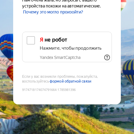
Нам очень жаль, но запросы с вашего
устройства похожи на автоматические.
Почему это могло произойти?
Я не робот
Нажмите, чтобы продолжить
Yandex SmartCaptcha
Если у вас возникли проблемы, пожалуйста,
воспользуйтесь
формой обратной связи
9174718174074791664
:
1785981396