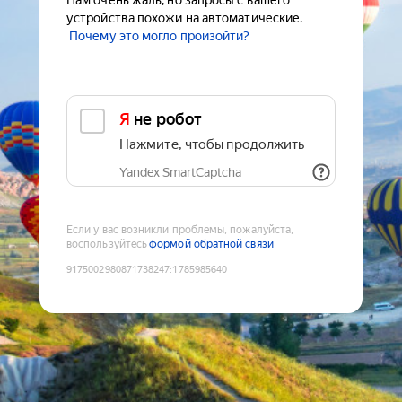
Нам очень жаль, но запросы с вашего
устройства похожи на автоматические.
Почему это могло произойти?
Я не робот
Нажмите, чтобы продолжить
Yandex SmartCaptcha
Если у вас возникли проблемы, пожалуйста,
воспользуйтесь
формой обратной связи
9175002980871738247
:
1785985640