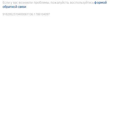
Если у вас возникли проблемы, пожалуйста, воспользуйтесь
формой
обратной связи
9182952519400061136
:
1786104097