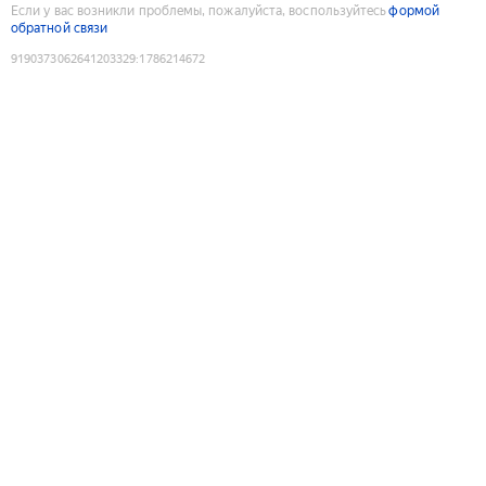
Если у вас возникли проблемы, пожалуйста, воспользуйтесь
формой
обратной связи
9190373062641203329
:
1786214672