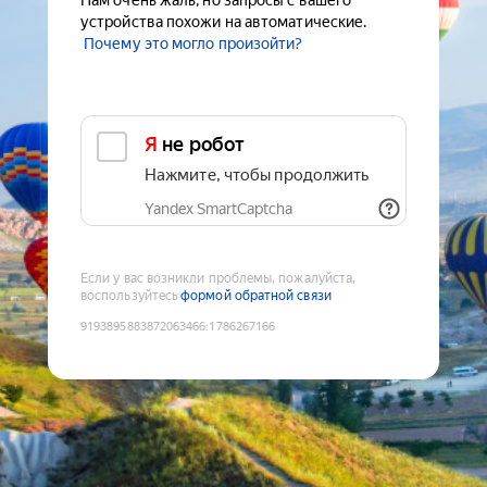
Нам очень жаль, но запросы с вашего
устройства похожи на автоматические.
Почему это могло произойти?
Я не робот
Нажмите, чтобы продолжить
Yandex SmartCaptcha
Если у вас возникли проблемы, пожалуйста,
воспользуйтесь
формой обратной связи
9193895883872063466
:
1786267166