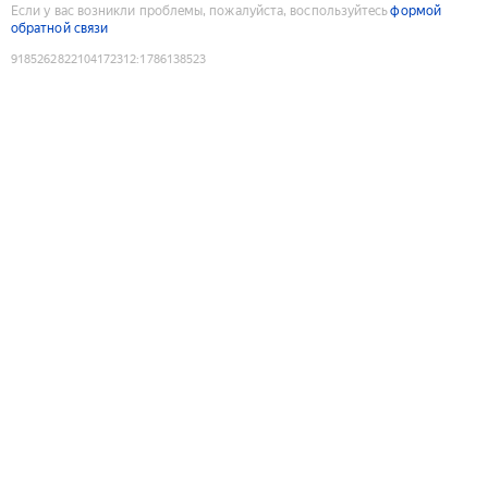
Если у вас возникли проблемы, пожалуйста, воспользуйтесь
формой
обратной связи
9185262822104172312
:
1786138523