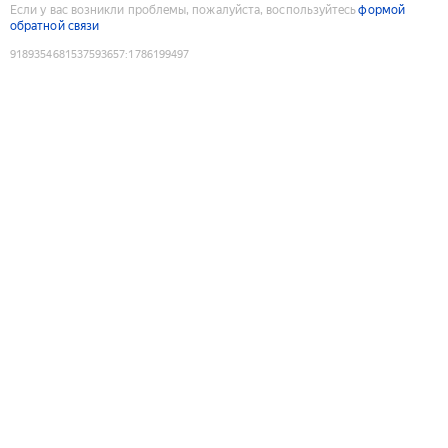
Если у вас возникли проблемы, пожалуйста, воспользуйтесь
формой
обратной связи
9189354681537593657
:
1786199497