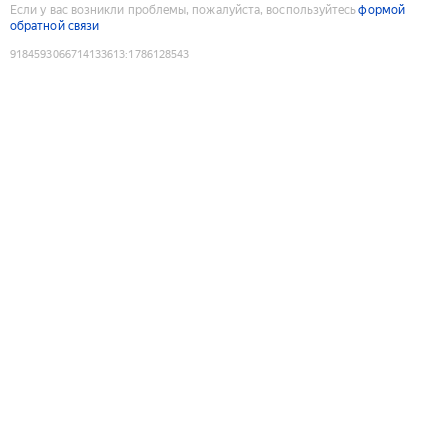
Если у вас возникли проблемы, пожалуйста, воспользуйтесь
формой
обратной связи
9184593066714133613
:
1786128543